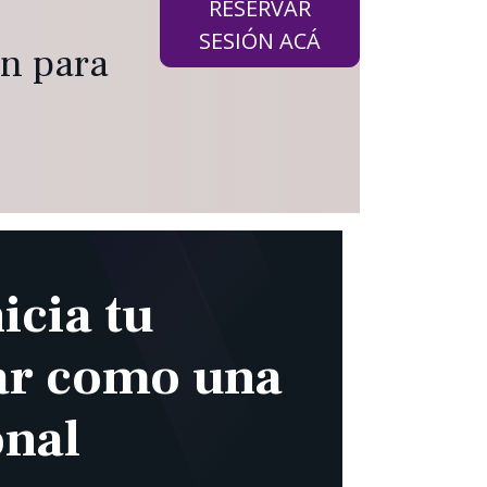
RESERVAR
SESIÓN ACÁ
ón para
icia tu
ar como una
onal