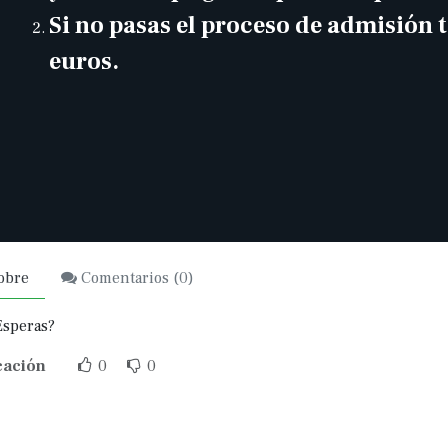
Si no pasas el proceso de admisión 
euros.
obre
Comentarios (
0
)
Esperas?
cación
0
0