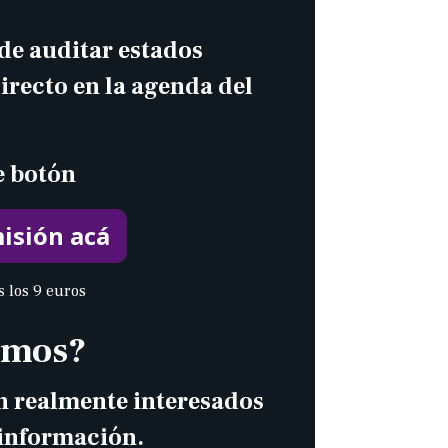
 de auditar estados
irecto en la agenda del
e botón
isión acá
s los 9 euros
amos?
án realmente interesados
 información.