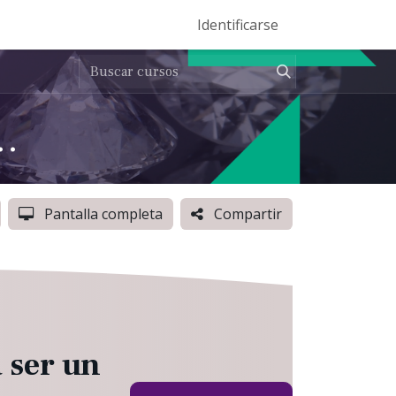
Eventos
Help Center
Ser Entrenador Vento
Identificarse
Dominios
Auditoría Externa (NIA's)
Pantalla completa
Compartir
 ser un