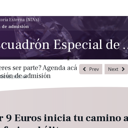
adrón de asesores
Escuadrón especial
Escuadrón élite
oría Externa (NIA's)
n de admisión
Escuadrón Especial de 
0
%
res ser parte? Agenda acá
Prev
Next
esión de admisión
ICAS_M.S.A
r 9 Euros inicia tu camino a