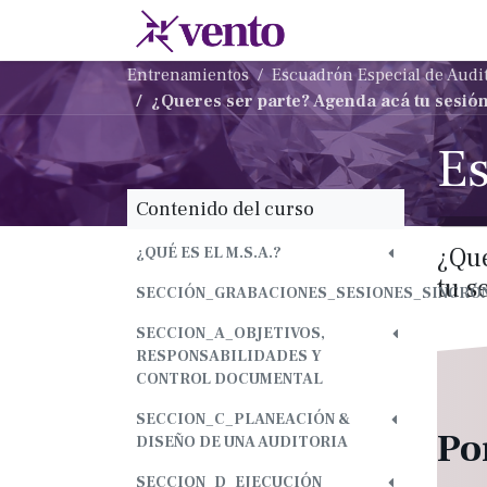
Ir al contenido
Membresias
Escu
Entrenamientos
Escuadrón Especial de Audit
¿Queres ser parte? Agenda acá tu sesió
Contenido del curso
¿Que
¿QUÉ ES EL M.S.A.?
tu s
SECCIÓN_GRABACIONES_SESIONES_SINCRÓN
SECCION_A_OBJETIVOS,
RESPONSABILIDADES Y
CONTROL DOCUMENTAL
SECCION_C_PLANEACIÓN &
Po
DISEÑO DE UNA AUDITORIA
SECCION_D_EJECUCIÓN