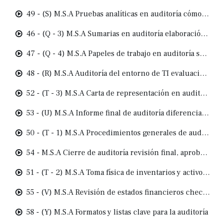
49 - (S) M.S.A Pruebas analíticas en auditoría cómo detectar variaciones y riesgos
46 - (Q - 3) M.S.A Sumarias en auditoría elaboración, referencias y control de ajustes
47 - (Q - 4) M.S.A Papeles de trabajo en auditoría sumarias, ajustes y confirmaciones
48 - (R) M.S.A Auditoría del entorno de TI evaluación de cambios y control de vulnerabilidades
52 - (T - 3) M.S.A Carta de representación en auditoría función, alcance y salvaguarda del auditor
53 - (U) M.S.A Informe final de auditoría diferencias, ajustes y comunicación a la gerencia
50 - (T - 1) M.S.A Procedimientos generales de auditoría confirmaciones externas y saldos
54 - M.S.A Cierre de auditoría revisión final, aprobación y entrega de documentación
51 - (T - 2) M.S.A Toma física de inventarios y activos fijos asegurando la existencia en auditoría
55 - (V) M.S.A Revisión de estados financieros checklist y conciliación final
58 - (Y) M.S.A Formatos y listas clave para la auditoría