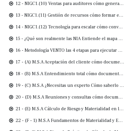
12 - NIGC1.(10) Ventas para auditores cómo generar confianza y dejar de competir por precio
13 - NIGC1.(11) Gestión de recursos cómo formar equipos que trabajen con tu método, no con teoría suelta
14 - NIGC1.(12) Tecnología para escalar cómo convertir tu firma en una empresa innovadora
15 - ¿Qué son realmente las NIA Entiende el mapa completo de las normas internacionales de auditoría
16 - Metodología VENTO las 4 etapas para ejecutar auditorías desde la A hasta la Z
17 - (A) M.S.A Aceptación del cliente cómo documentar de forma profesional y proteger tu firma desde el inicio
18 - (B) M.S.A Entendimiento total cómo documentar lo que hace funcionar a una empresa (y proteger tu dictamen)
19 - (C) M.S.A ¿Necesitas un experto Cómo saberlo (y documentarlo) en tu auditoría
20 - (D) M.S.A Reuniones y consultas cómo documentar decisiones críticas en tu auditoría
21 - (E) M.S.A Cálculo de Riesgo y Materialidad en la Auditoría
22 - (F - 1) M.S.A Fundamentos de Materialidad y Errores Tolerables