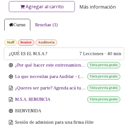
Agregar al carrito
Más información
Curso
Reseñas (1)
Staff
Senior
Auditoria
¿QUÉ ES EL M.S.A.?
7
Lecciones
·
40 min
¿Por qué hacer este entrenamiento?
Vista previa gratis
Lo que necesitas para Auditar - (Masterclass)
Vista previa gratis
¿Queres ser parte? Agenda acá tu sesión de admisión
Vista previa gratis
M.S.A. RENUNCIA
Vista previa gratis
BIENVENIDA
Sesión de admision para una firma élite