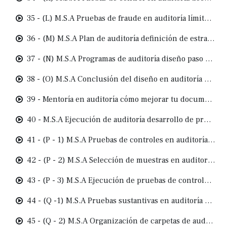
35 - (L) M.S.A Pruebas de fraude en auditoría límites, procedimientos y analítica de datos
36 - (M) M.S.A Plan de auditoría definición de estrategia por cuenta y documentación del diseño
37 - (N) M.S.A Programas de auditoría diseño paso a paso por cuenta y aseveración
38 - (O) M.S.A Conclusión del diseño en auditoría documentar criterios y decisiones finales
39 - Mentoría en auditoría cómo mejorar tu documentación con revisión de calidad
40 - M.S.A Ejecución de auditoría desarrollo de pruebas, diferencias y documentación final
41 - (P - 1) M.S.A Pruebas de controles en auditoría cómo documentar y calcular muestras
42 - (P - 2) M.S.A Selección de muestras en auditoría métodos prácticos y herramientas de apoyo
43 - (P - 3) M.S.A Ejecución de pruebas de controles pasos para una documentación efectiva
44 - (Q -1) M.S.A Pruebas sustantivas en auditoría organización y documentación de sumarias
45 - (Q - 2) M.S.A Organización de carpetas de auditoría estructura, archivos y ejemplos prácticos