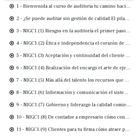
1 - Bienvenida al curso de auditoría tu camino hacia una práctica profesional actualizada
2 - ¿Se puede auditar sin gestión de calidad El pilar que todo auditor debe comprender
3 - NIGC1.(1) Riesgos en la auditoría el primer paso para construir calidad desde tu firma
4 - NIGC1.(2) Ética e independencia el corazón de una auditoría íntegra
5 - NIGC1.(3) Aceptación y continuidad del cliente mucho más que un checklist
6 - NIGC1.(4) Realización del encargo el arte de ejecutar auditorías con método, no solo experiencia
7 - NIGC1.(5) Más allá del talento los recursos que hacen posible una auditoría de calidad
8 - NIGC1.(6) Información y comunicación el sistema nervioso de una auditoría profesional
9 - NIGC1.(7) Gobierno y liderazgo la calidad comienza contigo (si liderás una firma)
10 - NIGC1.(8) De contador a empresario cómo construir una firma con propósito y posicionamiento
11 - NIGC1.(9) Clientes para tu firma cómo atraer prospectos con estrategia (no con suerte)