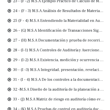
23 - (F -2) M.S.A Ejemplo Práctico de Cálculo de Materialidad
24 - (F - 3) M.S.A Análisis de Resultados de Materialidad
25 (F - 4) M.S.A Entendiendo la Materialidad en Auditoría Tres Niveles Clave
26 - (G) M.S.A Identificación de Transacciones Significativas Clave para la Planeación y Documentación en Auditoría
27 - (H) M.S.A Documentación y prueba de recorrido en auditoría de los procesos a la evidencia
28 - (I-1) M.S.A Controles de Auditoría y Aserciones Garantizando la validez de la información financiera
29 - (I-2) M.S.A Existencia, medición y ocurrencia diferencias clave entre balance y estado de resultados
30 - (I -3) M.S.A Integridad, presentación, revelación y derechos aserciones clave en auditoría
31 - (I - 4) M.S.A De los controles a la documentación cierre de la planeación en auditoría
32 -M.S.A Diseño de la auditoría de la planeación a la estrategia de pruebas
33 - (J) M.S.A Matriz de riesgo en auditoría cómo evaluar controles y sustantivas de manera efectiva
34 - (K) M.S.A Pruebas de control en auditoría documentación, frecuencia y evaluación