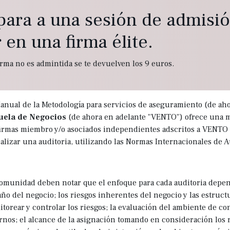
para a una sesión de admisi
 en una firma élite.
firma no es admintida se te devuelven los 9 euros.
anual de la Metodología para servicios de aseguramiento (de ah
uela de Negocios
(de ahora en adelante "VENTO") ofrece una m
firmas miembro y/o asociados independientes adscritos a VENT
ealizar una auditoria, utilizando las Normas Internacionales de A
omunidad deben notar que el enfoque para cada auditoria depen
ño del negocio; los riesgos inherentes del negocio y las estructu
torear y controlar los riesgos; la evaluación del ambiente de cont
rnos; el alcance de la asignación tomando en consideración los 