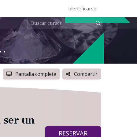
Eventos
Help Center
Ser Entrenador Vento
Identificarse
Dominios
Auditoría Externa (NIA's)
Pantalla completa
Compartir
 ser un
RESERVAR