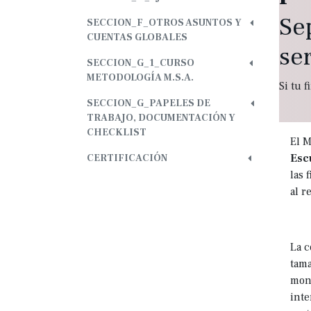
Se
SECCION_F_OTROS ASUNTOS Y
CUENTAS GLOBALES
ser
SECCION_G_1_CURSO
METODOLOGÍA M.S.A.
Si tu 
SECCION_G_PAPELES DE
TRABAJO, DOCUMENTACIÓN Y
CHECKLIST
El M
Esc
CERTIFICACIÓN
las 
al r
La c
tama
moni
inte