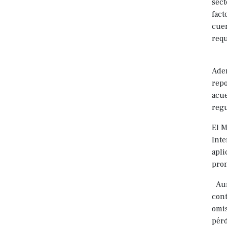
sect
fact
cuen
requ
Adem
repo
acue
regu
El M
Inte
apli
pron
Aunq
con
omis
pérd