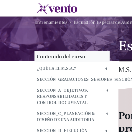
Ir al contenido
Membresias
Escu
Entrenamientos
Escuadrón Especial de Audit
Contenido del curso
M.S
¿QUÉ ES EL M.S.A.?
SECCIÓN_GRABACIONES_SESIONES_SINCRÓN
SECCION_A_OBJETIVOS,
RESPONSABILIDADES Y
CONTROL DOCUMENTAL
Po
SECCION_C_PLANEACIÓN &
DISEÑO DE UNA AUDITORIA
pr
SECCION_D_EJECUCIÓN