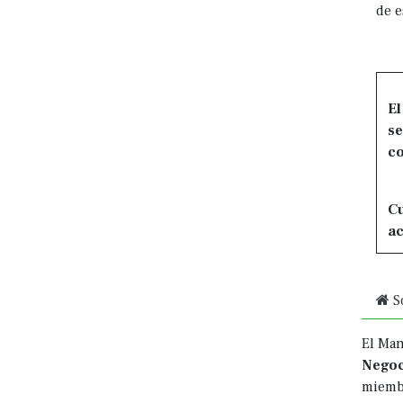
de e
El
se
co
Cu
ac
S
El Man
Nego
miembr