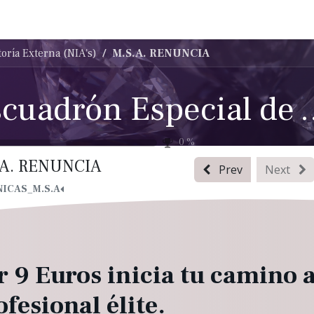
adrón de asesores
Escuadrón especial
Escuadrón élite
oría Externa (NIA's)
M.S.A. RENUNCIA
Escuadrón Especial de 
0
%
.A. RENUNCIA
Prev
Next
ICAS_M.S.A
r 9 Euros inicia tu camino a
ofesional élite.