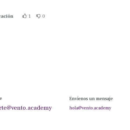
cación
1
0
e
Envíenos un mensaje
rte@vento.academy
hola@vento.academy