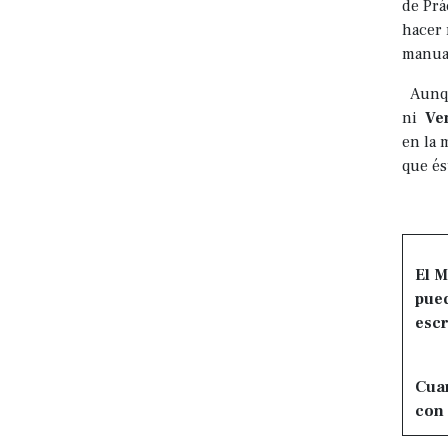
de Prá
hacer 
manual
Aunque
ni
Ve
en la 
que és
El M
pued
escr
Cuan
con 