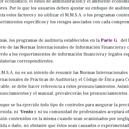
or económico; el estilo de administración y el ambiente económi
ores. Por lo que los usuarios deben ajustar su enfoque de auditor
ta estos factores y no utilizar el M.M.S.A. o los programas cont
erimientos específicos y los riesgos asociados con cada comprom
ás, los programas de auditoria establecidos en la
Parte G
del
rte de las Normas Internacionales de Información Financiera y 
rdo a los requerimientos de información financiera y legales esp
latorias correspondientes.
.M.S.A. no es un intento de resumir las Normas Internacionales 
rnacionales de Prácticas de Auditoria y el Código de Ética para 
cable, se debe hacer referencia a estos pronunciamientos. Asimi
unciamientos y el manual, prevalecerán los pronunciamientos
ue se ha ejercido todo tipo de controles para asegurar la preci
tenida, ni
Vento
y ni su comunidad de profesionales aceptará o
ión contenidos en la misma cuando sean ocasionados por neglig
ida o daño, no obstante que éstos sean causados o experimentad