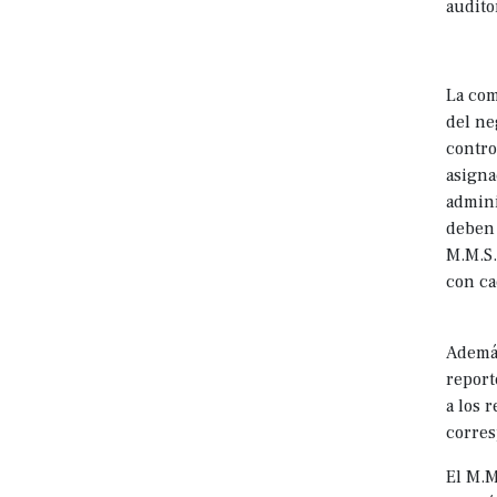
audito
La com
del ne
contro
asigna
admini
deben 
M.M.S.
con ca
Además
report
a los 
corres
El M.M