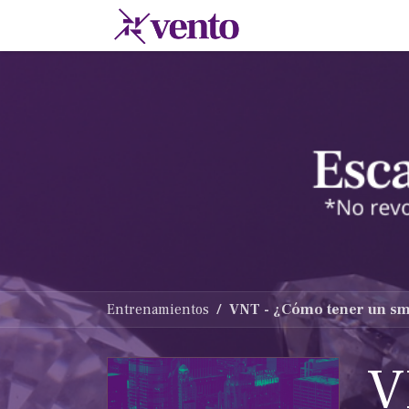
Ir al contenido
Membresias
Escu
Entrenamientos
VNT - ¿Cómo tener un sma
V