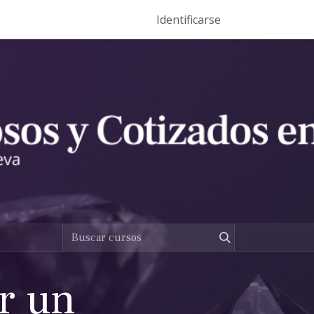
Eventos
Help Center
Ser Entrenador Vento
Identificarse
Dominios
r un