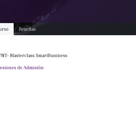
urso
Reseñas
VNT- Masterclass SmartBusiness
esiones de Admisión