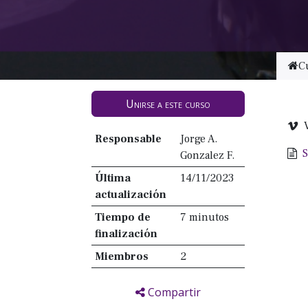
C
Unirse a este curso
Responsable
Jorge A.
S
Gonzalez F.
Última
14/11/2023
actualización
Tiempo de
7 minutos
finalización
Miembros
2
Compartir