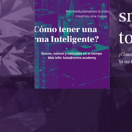
s
t
¿Cómo 
Ya no 