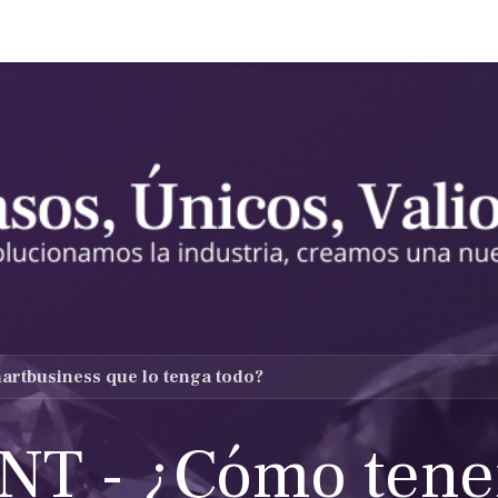
adrón de asesores
Escuadrón especial
Escuadrón élite
rtbusiness que lo tenga todo?
NT - ¿Cómo tene