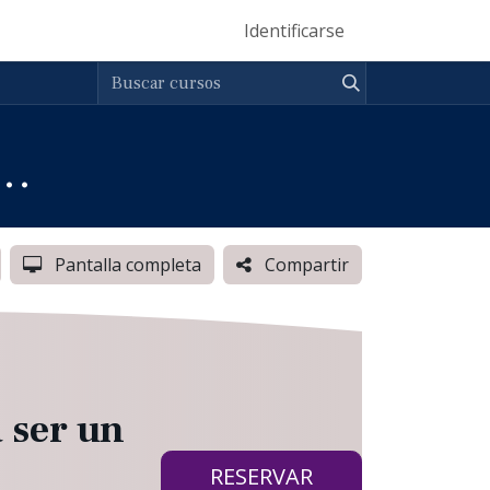
Eventos
Help Center
Ser Entrenador Vento
Identificarse
Dominios
ding New Hires_Asociados
Pantalla completa
Compartir
 ser un
RESERVAR