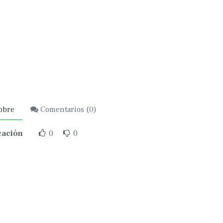
obre
Comentarios (
0
)
cación
0
0