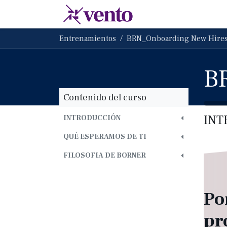
Ir al contenido
Membresias
Escu
Entrenamientos
BRN_Onboarding New Hires
Contenido del curso
INT
INTRODUCCIÓN
QUÉ ESPERAMOS DE TI
FILOSOFIA DE BORNER
Po
pr