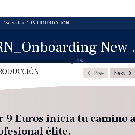
adrón de asesores
Escuadrón especial
Escuadrón élite
_Asociados
INTRODUCCIÓN
BRN_Onboar
0
%
RODUCCIÓN
Prev
Next
r 9 Euros inicia tu camino a
ofesional élite.