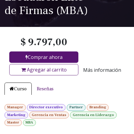
de Firmas (MBA)
$
9.797,00
Comprar ahora
Agregar al carrito
Más información
Curso
Reseñas
Manager
Director executivo
Partner
Branding
Marketing
Gerencia en Ventas
Gerencia en Liderazgo
Master
MBA