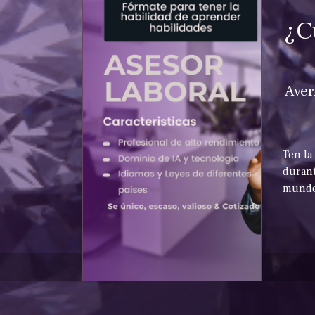
¿C
Aver
Ten la
durant
mundo