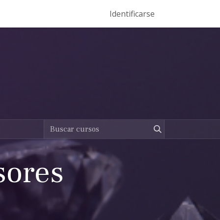
Eventos
Help Center
Ser Entrenador Vento
Identificarse
Dominios
sores