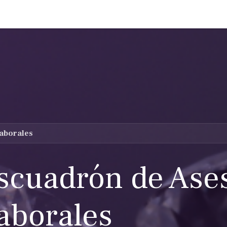
adrón de asesores
Escuadrón especial
Escuadrón élite
aborales
scuadrón de Ase
aborales