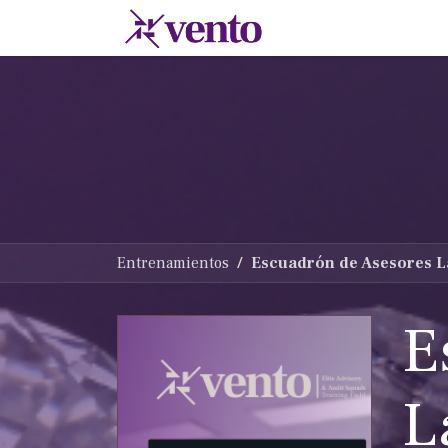
Ir al contenido
Membresias
Escu
Entrenamientos
Escuadrón de Asesores L
E
L