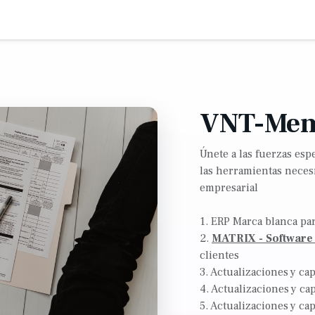
adrón de asesores
Escuadrón especial
Escuadrón élite
VNT-Mem
Únete a las fuerzas esp
las herramientas necesr
empresarial
1. ERP Marca blanca par
2.
MATRIX - Software
clientes
3. Actualizaciones y ca
4. Actualizaciones y ca
5. Actualizaciones y ca