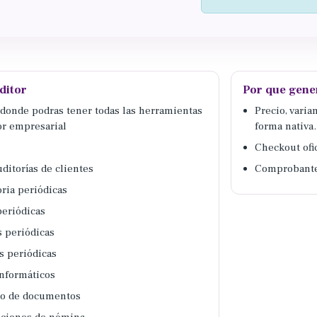
ditor
Por que gene
, donde podras tener todas las herramientas
Precio, vari
or empresarial
forma nativa.
Checkout ofic
uditorías de clientes
Comprobante 
oria periódicas
periódicas
s periódicas
s periódicas
informáticos
tro de documentos