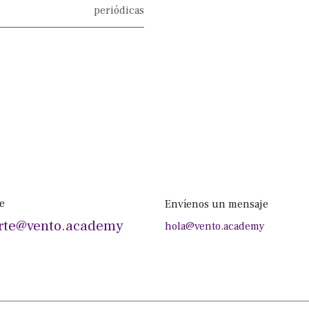
periódicas
e
Envíenos un mensaje
rte@vento.academy
hola@vento.academy