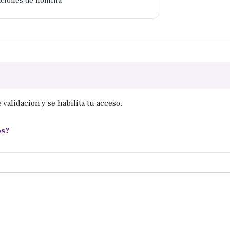
daciones de nómina
 validacion y se habilita tu acceso.
os?