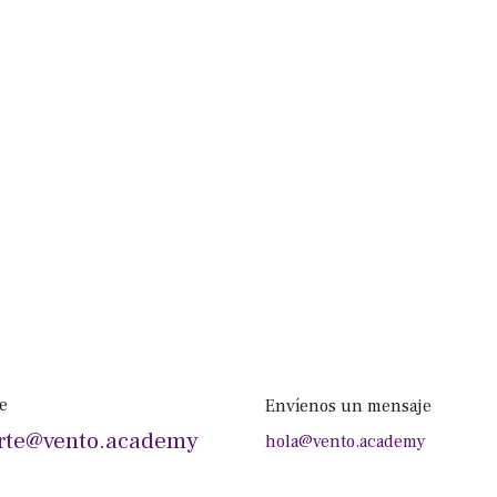
e
Envíenos un mensaje
rte@vento.academy
hola@vento.academy