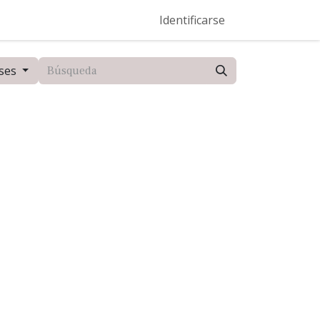
Eventos
Help Center
Ser Entrenador Vento
Identificarse
Dominios
ses