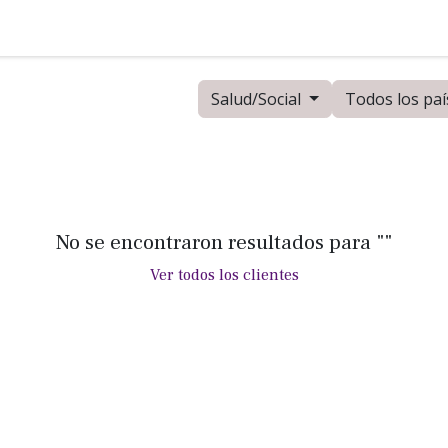
adrón de asesores
Escuadrón especial
Escuadrón élite
Salud/Social
Todos los paí
No se encontraron resultados para "
"
Ver todos los clientes