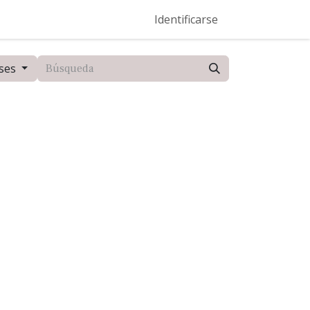
Eventos
Help Center
Ser Entrenador Vento
Identificarse
Dominios
ses