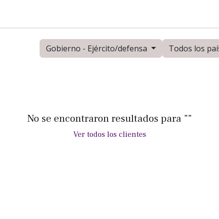
adrón de asesores
Escuadrón especial
Escuadrón élite
Gobierno - Ejército/defensa
Todos los paí
No se encontraron resultados para "
"
Ver todos los clientes