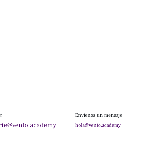
e
Envíenos un mensaje
rte@vento.academy
hola@vento.academy