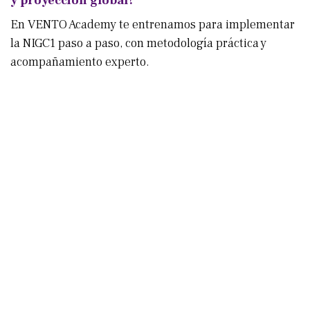
y proyección global?
En VENTO Academy te entrenamos para implementar
la NIGC1 paso a paso, con metodología práctica y
acompañamiento experto.
¡Reserva una sesión de admisión y
adquiere habilidades como profesional
hoy mismo!
en
Noticias VENTO
COMPARTIR